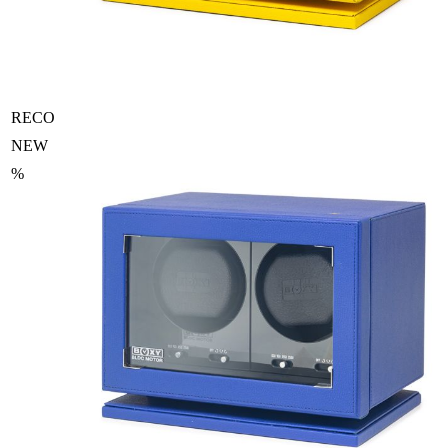
RECO
NEW
%