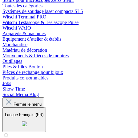
Statifs pour microscopes Zeiss Stemi
Toutes les catégories
Systèmes de soudage laser compacts SL5
Witschi Terminal PRO
Witschi Teslascope & Teslascope Pulse
Witschi WAIO
Appareils & machines
Equipement d’atelier & établis
Marchandise
Matériau de décoration
Mouvements & Pièces de montres
Outillages
Piles & Piles Bouton
Pièces de rechange pour bijoux
Produits consommables
Jobs
Show Time
Social Media Blog
Fermer le menu
Langue
Français (FR)