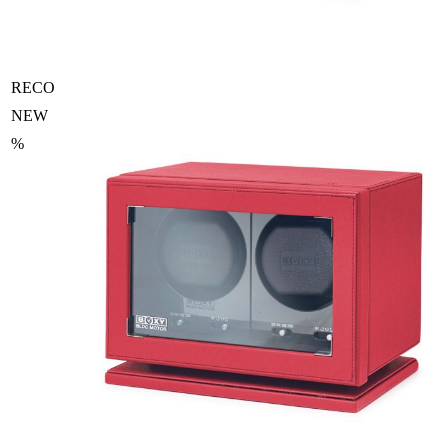
RECO
NEW
%