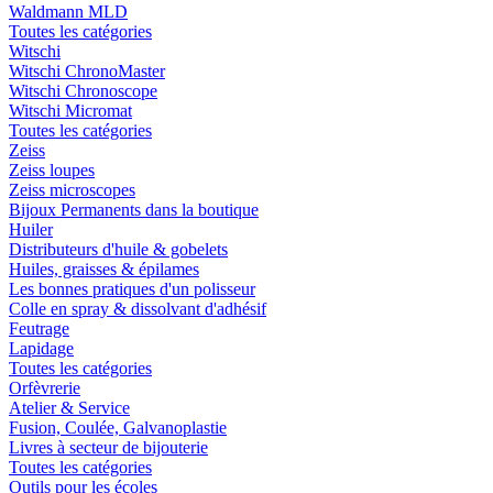
Waldmann MLD
Toutes les catégories
Witschi
Witschi ChronoMaster
Witschi Chronoscope
Witschi Micromat
Toutes les catégories
Zeiss
Zeiss loupes
Zeiss microscopes
Bijoux Permanents dans la boutique
Huiler
Distributeurs d'huile & gobelets
Huiles, graisses & épilames
Les bonnes pratiques d'un polisseur
Colle en spray & dissolvant d'adhésif
Feutrage
Lapidage
Toutes les catégories
Orfèvrerie
Atelier & Service
Fusion, Coulée, Galvanoplastie
Livres à secteur de bijouterie
Toutes les catégories
Outils pour les écoles