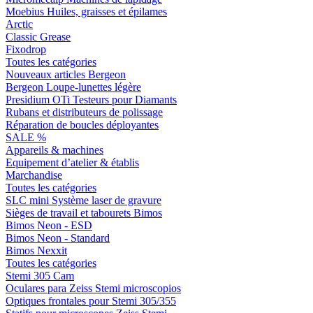
Moebius Huiles, graisses et épilames
Arctic
Classic Grease
Fixodrop
Toutes les catégories
Nouveaux articles Bergeon
Bergeon Loupe-lunettes légère
Presidium OTi Testeurs pour Diamants
Rubans et distributeurs de polissage
Réparation de boucles déployantes
SALE %
Appareils & machines
Equipement d’atelier & établis
Marchandise
Toutes les catégories
SLC mini Système laser de gravure
Sièges de travail et tabourets Bimos
Bimos Neon - ESD
Bimos Neon - Standard
Bimos Nexxit
Toutes les catégories
Stemi 305 Cam
Oculares para Zeiss Stemi microscopios
Optiques frontales pour Stemi 305/355