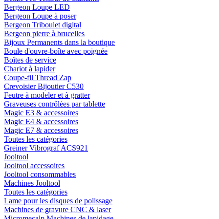
Bergeon Loupe LED
Bergeon Loupe à poser
Bergeon Triboulet digital
Bergeon pierre à brucelles
Bijoux Permanents dans la boutique
Boule d'ouvre-boîte avec poignée
Boîtes de service
Chariot à lapider
Coupe-fil Thread Zap
Crevoisier Bijoutier C530
Feutre à modeler et à gratter
Graveuses contrôlées par tablette
Magic E3 & accessoires
Magic E4 & accessoires
Magic E7 & accessoires
Toutes les catégories
Greiner Vibrograf ACS921
Jooltool
Jooltool accessoires
Jooltool consommables
Machines Jooltool
Toutes les catégories
Lame pour les disques de polissage
Machines de gravure CNC & laser
Micromecalp Machines de lapidage