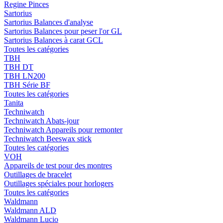
Regine Pinces
Sartorius
Sartorius Balances d'analyse
Sartorius Balances pour peser l'or GL
Sartorius Balances à carat GCL
Toutes les catégories
TBH
TBH DT
TBH LN200
TBH Série BF
Toutes les catégories
Tanita
Techniwatch
Techniwatch Abats-jour
Techniwatch Appareils pour remonter
Techniwatch Beeswax stick
Toutes les catégories
VOH
Appareils de test pour des montres
Outillages de bracelet
Outillages spéciales pour horlogers
Toutes les catégories
Waldmann
Waldmann ALD
Waldmann Lucio