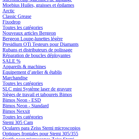
Moebius Huiles, graisses et épilames
Arctic
Classic Grease
Fixodrop
Toutes les catégories
Nouveaux articles Bergeon
Bergeon Loupe-lunettes légère
Presidium OTi Testeurs pour Diamants
Rubans et distributeurs de polissage
Réparation de boucles déployantes
SALE %
Appareils & machines
Equipement d’atelier & établis
Marchandise
Toutes les catégories
SLC mini Système laser de gravure
Sièges de travail et tabourets Bimos
Bimos Neon - ESD
Bimos Neon - Standard
Bimos Nexxit
Toutes les catégories
Stemi 305 Cam
Oculares para Zeiss Stemi microscopios
Optiques frontales pour Stemi 305/355