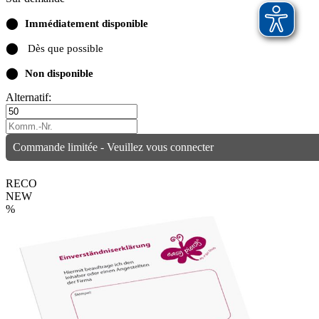
⬤
Immédiatement disponible
⬤
Dès que possible
⬤
Non disponible
Alternatif:
Commande limitée - Veuillez vous connecter
RECO
NEW
%