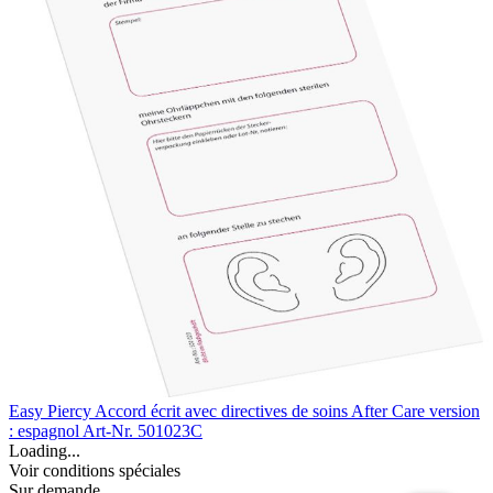
Easy Piercy Accord écrit avec directives de soins After Care version
: espagnol
Art-Nr. 501023C
Loading...
Voir conditions spéciales
Sur demande