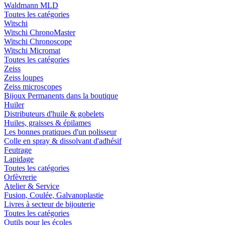
Waldmann MLD
Toutes les catégories
Witschi
Witschi ChronoMaster
Witschi Chronoscope
Witschi Micromat
Toutes les catégories
Zeiss
Zeiss loupes
Zeiss microscopes
Bijoux Permanents dans la boutique
Huiler
Distributeurs d'huile & gobelets
Huiles, graisses & épilames
Les bonnes pratiques d'un polisseur
Colle en spray & dissolvant d'adhésif
Feutrage
Lapidage
Toutes les catégories
Orfèvrerie
Atelier & Service
Fusion, Coulée, Galvanoplastie
Livres à secteur de bijouterie
Toutes les catégories
Outils pour les écoles