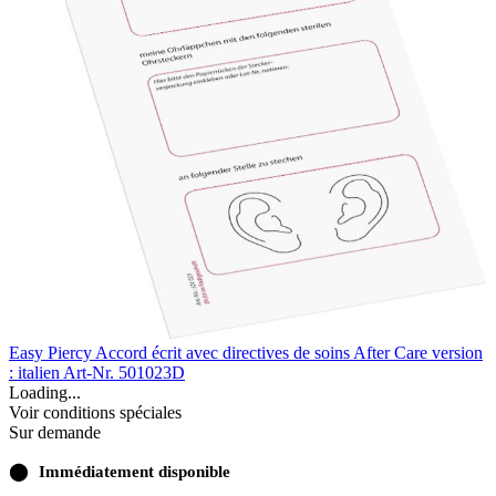
Easy Piercy Accord écrit avec directives de soins After Care version
: italien
Art-Nr. 501023D
Loading...
Voir conditions spéciales
Sur demande
⬤
Immédiatement disponible