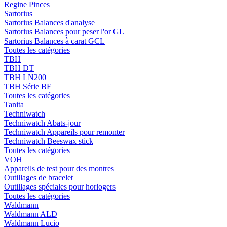
Regine Pinces
Sartorius
Sartorius Balances d'analyse
Sartorius Balances pour peser l'or GL
Sartorius Balances à carat GCL
Toutes les catégories
TBH
TBH DT
TBH LN200
TBH Série BF
Toutes les catégories
Tanita
Techniwatch
Techniwatch Abats-jour
Techniwatch Appareils pour remonter
Techniwatch Beeswax stick
Toutes les catégories
VOH
Appareils de test pour des montres
Outillages de bracelet
Outillages spéciales pour horlogers
Toutes les catégories
Waldmann
Waldmann ALD
Waldmann Lucio