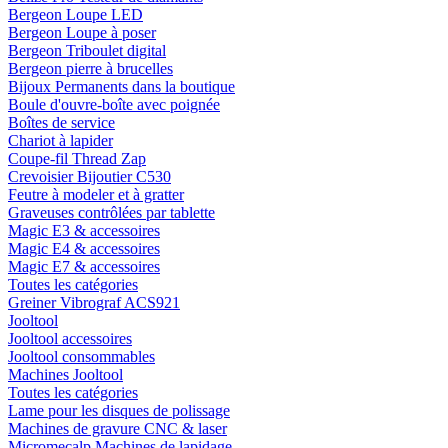
Bergeon Loupe LED
Bergeon Loupe à poser
Bergeon Triboulet digital
Bergeon pierre à brucelles
Bijoux Permanents dans la boutique
Boule d'ouvre-boîte avec poignée
Boîtes de service
Chariot à lapider
Coupe-fil Thread Zap
Crevoisier Bijoutier C530
Feutre à modeler et à gratter
Graveuses contrôlées par tablette
Magic E3 & accessoires
Magic E4 & accessoires
Magic E7 & accessoires
Toutes les catégories
Greiner Vibrograf ACS921
Jooltool
Jooltool accessoires
Jooltool consommables
Machines Jooltool
Toutes les catégories
Lame pour les disques de polissage
Machines de gravure CNC & laser
Micromecalp Machines de lapidage