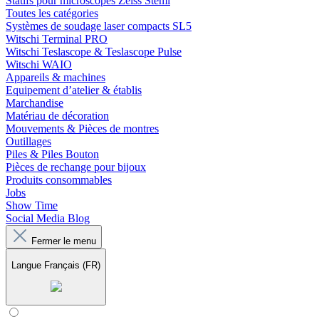
Statifs pour microscopes Zeiss Stemi
Toutes les catégories
Systèmes de soudage laser compacts SL5
Witschi Terminal PRO
Witschi Teslascope & Teslascope Pulse
Witschi WAIO
Appareils & machines
Equipement d’atelier & établis
Marchandise
Matériau de décoration
Mouvements & Pièces de montres
Outillages
Piles & Piles Bouton
Pièces de rechange pour bijoux
Produits consommables
Jobs
Show Time
Social Media Blog
Fermer le menu
Langue
Français (FR)