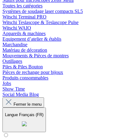
Statifs pour microscopes Zeiss Stemi
Toutes les catégories
Systèmes de soudage laser compacts SL5
Witschi Terminal PRO
Witschi Teslascope & Teslascope Pulse
Witschi WAIO
Appareils & machines
Equipement d’atelier & établis
Marchandise
Matériau de décoration
Mouvements & Pièces de montres
Outillages
Piles & Piles Bouton
Pièces de rechange pour bijoux
Produits consommables
Jobs
Show Time
Social Media Blog
Fermer le menu
Langue
Français (FR)