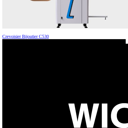
Crevoisier Bijoutier C530