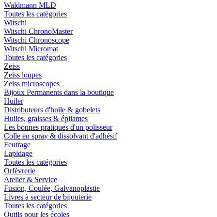
Waldmann MLD
Toutes les catégories
Witschi
Witschi ChronoMaster
Witschi Chronoscope
Witschi Micromat
Toutes les catégories
Zeiss
Zeiss loupes
Zeiss microscopes
Bijoux Permanents dans la boutique
Huiler
Distributeurs d'huile & gobelets
Huiles, graisses & épilames
Les bonnes pratiques d'un polisseur
Colle en spray & dissolvant d'adhésif
Feutrage
Lapidage
Toutes les catégories
Orfèvrerie
Atelier & Service
Fusion, Coulée, Galvanoplastie
Livres à secteur de bijouterie
Toutes les catégories
Outils pour les écoles