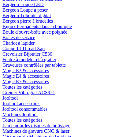
Bergeon Loupe LED
Bergeon Loupe à poser
Bergeon Triboulet digital
Bergeon pierre à brucelles
Bijoux Permanents dans la boutique
Boule d'ouvre-boîte avec poignée
Boîtes de service
Chariot à lapider
Coupe-fil Thread Zap
Crevoisier Bijoutier C530
Feutre à modeler et à gratter
Graveuses contrôlées par tablette
Magic E3 & accessoires
Magic E4 & accessoires
Magic E7 & accessoires
Toutes les catégories
Greiner Vibrograf ACS921
Jooltool
Jooltool accessoires
Jooltool consommables
Machines Jooltool
Toutes les catégories
Lame pour les disques de polissage
Machines de gravure CNC & laser
Micromecalp Machines de lapidage