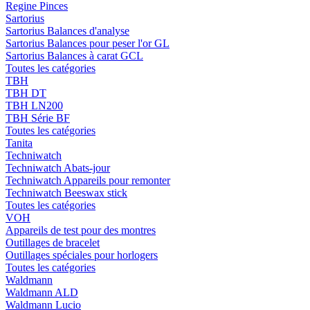
Regine Pinces
Sartorius
Sartorius Balances d'analyse
Sartorius Balances pour peser l'or GL
Sartorius Balances à carat GCL
Toutes les catégories
TBH
TBH DT
TBH LN200
TBH Série BF
Toutes les catégories
Tanita
Techniwatch
Techniwatch Abats-jour
Techniwatch Appareils pour remonter
Techniwatch Beeswax stick
Toutes les catégories
VOH
Appareils de test pour des montres
Outillages de bracelet
Outillages spéciales pour horlogers
Toutes les catégories
Waldmann
Waldmann ALD
Waldmann Lucio