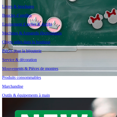
Livres & brochures
Boucles d´oreilles
Equipement d’atelier & établis
Machines & Appareils électroniques
Objets utiles dans la boutique
Pièces pour la bijouterie
Service & décoration
Mouvements & Pièces de montres
Produits consommables
Nouveautés dans notre gamme
Marchandise
Outils & équipements à main