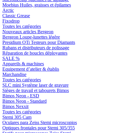
Moebius Huiles, graisses et épilames
Arctic
Classic Grease
Fixodrop
Toutes les catégories
Nouveaux articles Bergeon
Bergeon Loupe-lunettes légère
Presidium OTi Testeurs pour Diamants
Rubans et distributeurs de polissage
Réparation de boucles déployantes
SALE %
Appareils & machines
Equipement d’atelier & établis
Marchandise
Toutes les catégories
SLC mini Système laser de gravure
Sièges de travail et tabourets Bimos
Bimos Neon - ESD
Bimos Neon - Standard
Bimos Nexxit
Toutes les catégories
Stemi 305 Cam
Oculares para Zeiss Stemi microscopios
Optiques frontales pour Stemi 305/355