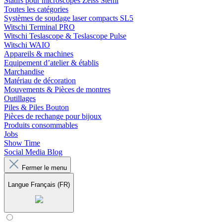
Statifs pour microscopes Zeiss Stemi
Toutes les catégories
Systèmes de soudage laser compacts SL5
Witschi Terminal PRO
Witschi Teslascope & Teslascope Pulse
Witschi WAIO
Appareils & machines
Equipement d’atelier & établis
Marchandise
Matériau de décoration
Mouvements & Pièces de montres
Outillages
Piles & Piles Bouton
Pièces de rechange pour bijoux
Produits consommables
Jobs
Show Time
Social Media Blog
Fermer le menu
Langue
Français (FR)