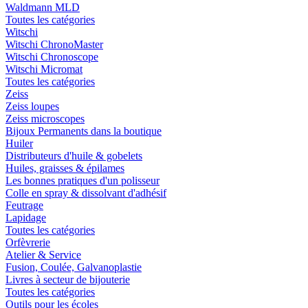
Waldmann MLD
Toutes les catégories
Witschi
Witschi ChronoMaster
Witschi Chronoscope
Witschi Micromat
Toutes les catégories
Zeiss
Zeiss loupes
Zeiss microscopes
Bijoux Permanents dans la boutique
Huiler
Distributeurs d'huile & gobelets
Huiles, graisses & épilames
Les bonnes pratiques d'un polisseur
Colle en spray & dissolvant d'adhésif
Feutrage
Lapidage
Toutes les catégories
Orfèvrerie
Atelier & Service
Fusion, Coulée, Galvanoplastie
Livres à secteur de bijouterie
Toutes les catégories
Outils pour les écoles