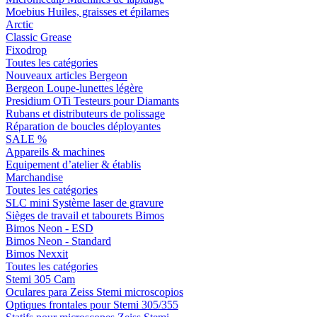
Moebius Huiles, graisses et épilames
Arctic
Classic Grease
Fixodrop
Toutes les catégories
Nouveaux articles Bergeon
Bergeon Loupe-lunettes légère
Presidium OTi Testeurs pour Diamants
Rubans et distributeurs de polissage
Réparation de boucles déployantes
SALE %
Appareils & machines
Equipement d’atelier & établis
Marchandise
Toutes les catégories
SLC mini Système laser de gravure
Sièges de travail et tabourets Bimos
Bimos Neon - ESD
Bimos Neon - Standard
Bimos Nexxit
Toutes les catégories
Stemi 305 Cam
Oculares para Zeiss Stemi microscopios
Optiques frontales pour Stemi 305/355