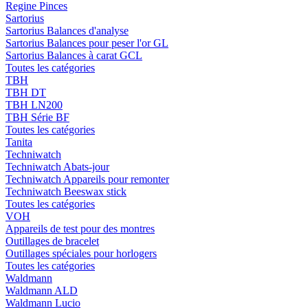
Regine Pinces
Sartorius
Sartorius Balances d'analyse
Sartorius Balances pour peser l'or GL
Sartorius Balances à carat GCL
Toutes les catégories
TBH
TBH DT
TBH LN200
TBH Série BF
Toutes les catégories
Tanita
Techniwatch
Techniwatch Abats-jour
Techniwatch Appareils pour remonter
Techniwatch Beeswax stick
Toutes les catégories
VOH
Appareils de test pour des montres
Outillages de bracelet
Outillages spéciales pour horlogers
Toutes les catégories
Waldmann
Waldmann ALD
Waldmann Lucio