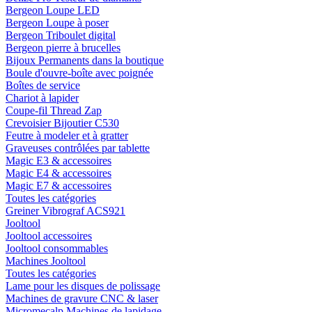
Bergeon Loupe LED
Bergeon Loupe à poser
Bergeon Triboulet digital
Bergeon pierre à brucelles
Bijoux Permanents dans la boutique
Boule d'ouvre-boîte avec poignée
Boîtes de service
Chariot à lapider
Coupe-fil Thread Zap
Crevoisier Bijoutier C530
Feutre à modeler et à gratter
Graveuses contrôlées par tablette
Magic E3 & accessoires
Magic E4 & accessoires
Magic E7 & accessoires
Toutes les catégories
Greiner Vibrograf ACS921
Jooltool
Jooltool accessoires
Jooltool consommables
Machines Jooltool
Toutes les catégories
Lame pour les disques de polissage
Machines de gravure CNC & laser
Micromecalp Machines de lapidage