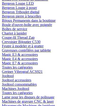
Bergeon Loupe LED
Bergeon Loupe à poser
Bergeon Triboulet digital
Bergeon pierre à brucelles
Bijoux Permanents dans la boutique
Boule d'ouvre-boîte avec poignée
Boîtes de service
Chariot à lapider
Coupe-fil Thread Zap
Crevoisier Bijoutier C530
Feutre à modeler et à gratter
Graveuses contrôlées par tablette
Magic E3 & accessoires
Magic E4 & accessoires
Magic E7 & accessoires
Toutes les catégories
Greiner Vibrograf ACS921
Jooltool
Jooltool accessoires
Jooltool consommables
Machines Jooltool
Toutes les catégories
Lame pour les disques de polissage
Machines de gravure CNC & laser
Micromecalp Machines de lapidage