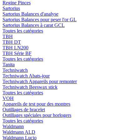
Regine Pinces
Sartorius
Sartorius Balances d'analyse
Sartorius Balances pour peser l'or GL
Sartorius Balances à carat GCL
Toutes les catégories
TBH
TBH DT
TBH LN200
TBH Série BF
Toutes les catégories
Tanita
Techniwatch
Techniwatch Abats-jour
Techniwatch Appareils pour remonter
Techniwatch Beeswax stick
Toutes les catégories
VOH
Appareils de test pour des montres
Outillages de bracelet
Outillages spéciales pour horlogers
Toutes les catégories
Waldmann
Waldmann ALD
Waldmann Lucio