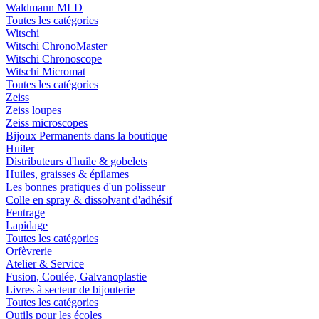
Waldmann MLD
Toutes les catégories
Witschi
Witschi ChronoMaster
Witschi Chronoscope
Witschi Micromat
Toutes les catégories
Zeiss
Zeiss loupes
Zeiss microscopes
Bijoux Permanents dans la boutique
Huiler
Distributeurs d'huile & gobelets
Huiles, graisses & épilames
Les bonnes pratiques d'un polisseur
Colle en spray & dissolvant d'adhésif
Feutrage
Lapidage
Toutes les catégories
Orfèvrerie
Atelier & Service
Fusion, Coulée, Galvanoplastie
Livres à secteur de bijouterie
Toutes les catégories
Outils pour les écoles