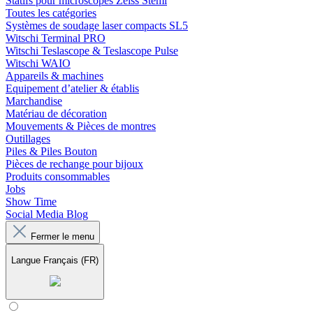
Statifs pour microscopes Zeiss Stemi
Toutes les catégories
Systèmes de soudage laser compacts SL5
Witschi Terminal PRO
Witschi Teslascope & Teslascope Pulse
Witschi WAIO
Appareils & machines
Equipement d’atelier & établis
Marchandise
Matériau de décoration
Mouvements & Pièces de montres
Outillages
Piles & Piles Bouton
Pièces de rechange pour bijoux
Produits consommables
Jobs
Show Time
Social Media Blog
Fermer le menu
Langue
Français (FR)