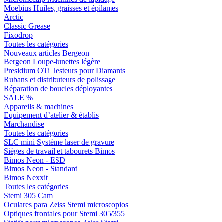
Moebius Huiles, graisses et épilames
Arctic
Classic Grease
Fixodrop
Toutes les catégories
Nouveaux articles Bergeon
Bergeon Loupe-lunettes légère
Presidium OTi Testeurs pour Diamants
Rubans et distributeurs de polissage
Réparation de boucles déployantes
SALE %
Appareils & machines
Equipement d’atelier & établis
Marchandise
Toutes les catégories
SLC mini Système laser de gravure
Sièges de travail et tabourets Bimos
Bimos Neon - ESD
Bimos Neon - Standard
Bimos Nexxit
Toutes les catégories
Stemi 305 Cam
Oculares para Zeiss Stemi microscopios
Optiques frontales pour Stemi 305/355