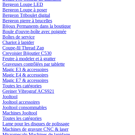
Bergeon Loupe LED
Bergeon Loupe à poser
Bergeon Triboulet digital
Bergeon pierre à brucelles
Bijoux Permanents dans la boutique
Boule d'ouvre-boîte avec poignée
Boîtes de service
Chariot à lapider
Coupe-fil Thread Zap
Crevoisier Bijoutier C530
Feutre à modeler et à gratter
Graveuses contrôlées par tablette
Magic E3 & accessoires
Magic E4 & accessoires
Magic E7 & accessoires
Toutes les catégories
Greiner Vibrograf ACS921
Jooltool
Jooltool accessoires
Jooltool consommables
Machines Jooltool
Toutes les catégories
Lame pour les disques de polissage
Machines de gravure CNC & laser
Micromecalp Machines de lapidage