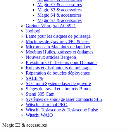
Magic E7 & accessoires
Magic S3 & accessoires
Magic S4 & accessoires
Magic S7 & accessoires
Greiner Vibrograf ACS921
Jooltool
Lame pour les disques de polissage
Machines de gravure CNC & laser
Micromecalp Machines de lapidage
Moebius Huiles, graisses et épilames
Nouveaux articles Bergeon
Presidium OTi Testeurs pour Diamants
Rubans et distributeurs de polissage
Réparation de boucles déployantes
SALE %
SLC mini Système laser de gravure
Sièges de travail et tabourets Bimos
Stemi 305 Cam
Systèmes de soudage laser compacts SL5
Witschi Terminal PRO
Witschi Teslascope & Teslascope Pulse
Witschi WAIO
Magic E3 & accessoires