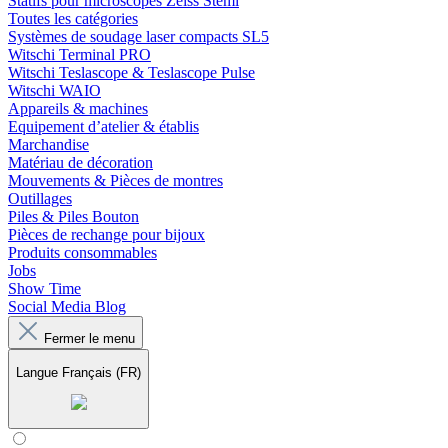
Statifs pour microscopes Zeiss Stemi
Toutes les catégories
Systèmes de soudage laser compacts SL5
Witschi Terminal PRO
Witschi Teslascope & Teslascope Pulse
Witschi WAIO
Appareils & machines
Equipement d’atelier & établis
Marchandise
Matériau de décoration
Mouvements & Pièces de montres
Outillages
Piles & Piles Bouton
Pièces de rechange pour bijoux
Produits consommables
Jobs
Show Time
Social Media Blog
Fermer le menu
Langue
Français (FR)