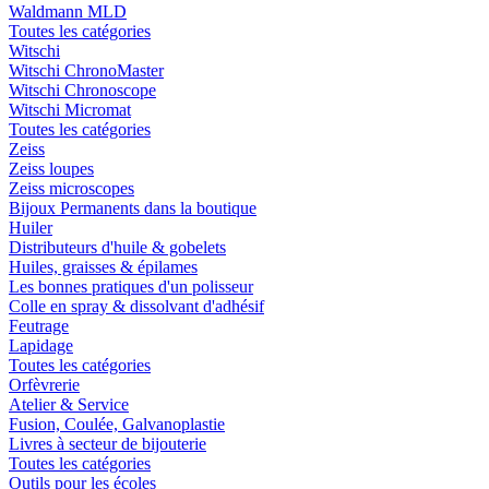
Waldmann MLD
Toutes les catégories
Witschi
Witschi ChronoMaster
Witschi Chronoscope
Witschi Micromat
Toutes les catégories
Zeiss
Zeiss loupes
Zeiss microscopes
Bijoux Permanents dans la boutique
Huiler
Distributeurs d'huile & gobelets
Huiles, graisses & épilames
Les bonnes pratiques d'un polisseur
Colle en spray & dissolvant d'adhésif
Feutrage
Lapidage
Toutes les catégories
Orfèvrerie
Atelier & Service
Fusion, Coulée, Galvanoplastie
Livres à secteur de bijouterie
Toutes les catégories
Outils pour les écoles