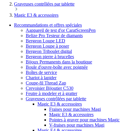
Graveuses contrôlées par tablette
Magic E3 & accessoires
Recommandations et offres spéciales
Aappareil de test d'or CaratScreenPen
Belize Pro Testeur de diamants
Bergeon Loupe LED
Bergeon Loupe à poser
Bergeon Triboulet digital
Bergeon pierre à brucelles
Bijoux Permanents dans la boutique
Boule d'ouvre-boîte avec poignée
Boîtes de service
Chariot à lapider
Coupe-fil Thread Zap
Crevoisier Bijoutier C530
Feutre à modeler et à gratter
Graveuses contrôlées par tablette
Magic E3 & accessoires
Fraises pour machines Magi
Magic E3 & accessoires
Pointes à graver pour machines Magic
V-fraises pour machines Magi
Magic E4 & accessoires