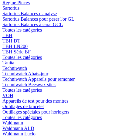
Regine Pinces
Sartorius
Sartorius Balances d'analyse
Sartorius Balances pour peser l'or GL
Sartorius Balances à carat GCL
Toutes les catégories
TBH
TBH DT
TBH LN200
TBH Série BF
Toutes les catégories
Tanita
Techniwatch
Techniwatch Abats-jour
Techniwatch Appareils pour remonter
Techniwatch Beeswax stick
Toutes les catégories
VOH
Appareils de test pour des montres
Outillages de bracelet
Outillages spéciales pour horlogers
Toutes les catégories
Waldmann
Waldmann ALD
Waldmann Lucio