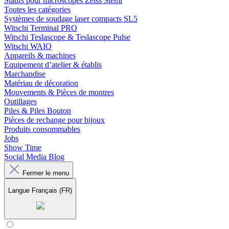
Statifs pour microscopes Zeiss Stemi
Toutes les catégories
Systèmes de soudage laser compacts SL5
Witschi Terminal PRO
Witschi Teslascope & Teslascope Pulse
Witschi WAIO
Appareils & machines
Equipement d’atelier & établis
Marchandise
Matériau de décoration
Mouvements & Pièces de montres
Outillages
Piles & Piles Bouton
Pièces de rechange pour bijoux
Produits consommables
Jobs
Show Time
Social Media Blog
Fermer le menu
Langue
Français (FR)