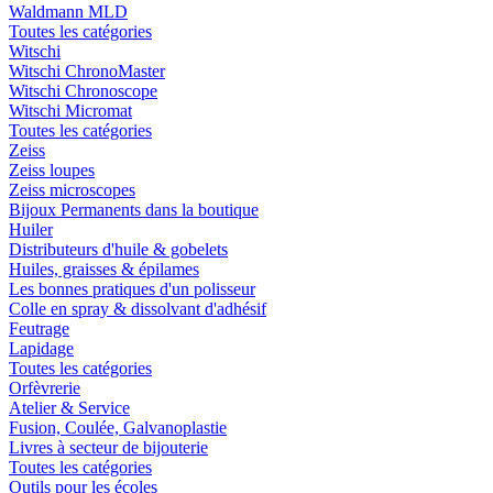
Waldmann MLD
Toutes les catégories
Witschi
Witschi ChronoMaster
Witschi Chronoscope
Witschi Micromat
Toutes les catégories
Zeiss
Zeiss loupes
Zeiss microscopes
Bijoux Permanents dans la boutique
Huiler
Distributeurs d'huile & gobelets
Huiles, graisses & épilames
Les bonnes pratiques d'un polisseur
Colle en spray & dissolvant d'adhésif
Feutrage
Lapidage
Toutes les catégories
Orfèvrerie
Atelier & Service
Fusion, Coulée, Galvanoplastie
Livres à secteur de bijouterie
Toutes les catégories
Outils pour les écoles