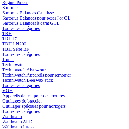
Regine Pinces
Sartorius
Sartorius Balances d'analyse
Sartorius Balances pour peser l'or GL
Sartorius Balances à carat GCL
Toutes les catégories
TBH
TBH DT
TBH LN200
TBH Série BF
Toutes les catégories
Tanita
Techniwatch
Techniwatch Abats-jour
Techniwatch Appareils pour remonter
Techniwatch Beeswax stick
Toutes les catégories
VOH
Appareils de test pour des montres
Outillages de bracelet
Outillages spéciales pour horlogers
Toutes les catégories
Waldmann
Waldmann ALD
Waldmann Lucio