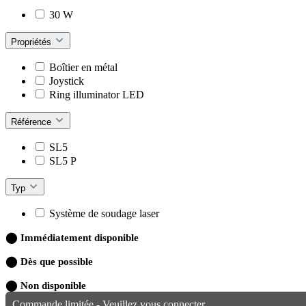
30 W
Propriétés
Boîtier en métal
Joystick
Ring illuminator LED
Référence
SL5
SL5 P
Typ
Système de soudage laser
⬤
Immédiatement disponible
⬤
Dès que possible
⬤
Non disponible
Commande limitée - Veuillez vous connecter