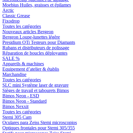
Moebius Huiles, graisses et épilames
Arctic
Classic Grease
Fixodrop
Toutes les catégories
Nouveaux articles Bergeon
Bergeon Loupe-lunettes légère
Presidium OTi Testeurs pour Diamants
Rubans et distributeurs de polissage
Réparation de boucles déployantes
SALE %
Appareils & machines
Equipement d’atelier & établis
Marchandise
Toutes les catégories
SLC mini Système laser de gravure
Sièges de travail et tabourets Bimos
Bimos Neon - ESD
Bimos Neon - Standard
Bimos Nexxit
Toutes les catégories
Stemi 305 Cam
Oculares para Zeiss Stemi microscopios
Optiques frontales pour Stemi 305/355