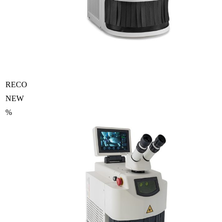
RECO
NEW
%