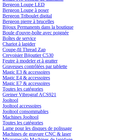
Bergeon Loupe LED
Bergeon Loupe à poser
Bergeon Triboulet digital
Bergeon pierre à brucelles
Bijoux Permanents dans la boutique
Boule d'ouvre-boîte avec poignée
Boîtes de service
Chariot à lapider
Coupe-fil Thread Zap
Crevoisier Bijoutier C530
Feutre à modeler et à gratter
Graveuses contrôlées par tablette
Magic E3 & accessoires
Magic E4 & accessoires
Magic E7 & accessoires
Toutes les catégories
Greiner Vibrograf ACS921
Jooltool
Jooltool accessoires
Jooltool consommables
Machines Jooltool
Toutes les catégories
Lame pour les disques de polissage
Machines de gravure CNC & laser
Micromecalp Machines de lapidage