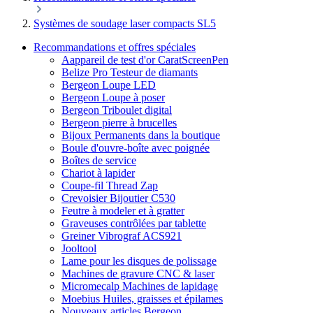
Systèmes de soudage laser compacts SL5
Recommandations et offres spéciales
Aappareil de test d'or CaratScreenPen
Belize Pro Testeur de diamants
Bergeon Loupe LED
Bergeon Loupe à poser
Bergeon Triboulet digital
Bergeon pierre à brucelles
Bijoux Permanents dans la boutique
Boule d'ouvre-boîte avec poignée
Boîtes de service
Chariot à lapider
Coupe-fil Thread Zap
Crevoisier Bijoutier C530
Feutre à modeler et à gratter
Graveuses contrôlées par tablette
Greiner Vibrograf ACS921
Jooltool
Lame pour les disques de polissage
Machines de gravure CNC & laser
Micromecalp Machines de lapidage
Moebius Huiles, graisses et épilames
Nouveaux articles Bergeon