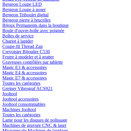
Bergeon Loupe LED
Bergeon Loupe à poser
Bergeon Triboulet digital
Bergeon pierre à brucelles
Bijoux Permanents dans la boutique
Boule d'ouvre-boîte avec poignée
Boîtes de service
Chariot à lapider
Coupe-fil Thread Zap
Crevoisier Bijoutier C530
Feutre à modeler et à gratter
Graveuses contrôlées par tablette
Magic E3 & accessoires
Magic E4 & accessoires
Magic E7 & accessoires
Toutes les catégories
Greiner Vibrograf ACS921
Jooltool
Jooltool accessoires
Jooltool consommables
Machines Jooltool
Toutes les catégories
Lame pour les disques de polissage
Machines de gravure CNC & laser
Micromecalp Machines de lapidage