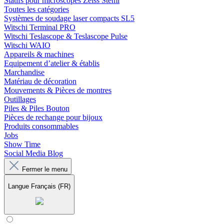
Statifs pour microscopes Zeiss Stemi
Toutes les catégories
Systèmes de soudage laser compacts SL5
Witschi Terminal PRO
Witschi Teslascope & Teslascope Pulse
Witschi WAIO
Appareils & machines
Equipement d’atelier & établis
Marchandise
Matériau de décoration
Mouvements & Pièces de montres
Outillages
Piles & Piles Bouton
Pièces de rechange pour bijoux
Produits consommables
Jobs
Show Time
Social Media Blog
Fermer le menu
Langue
Français (FR)