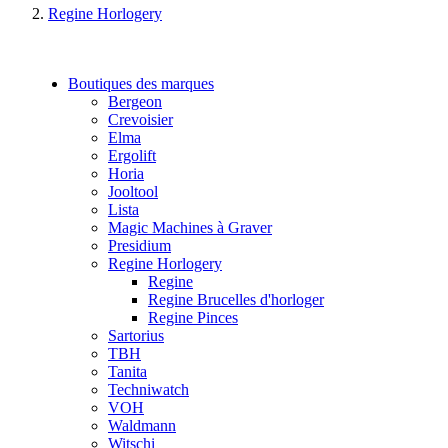
Regine Horlogery
Boutiques des marques
Bergeon
Crevoisier
Elma
Ergolift
Horia
Jooltool
Lista
Magic Machines à Graver
Presidium
Regine Horlogery
Regine
Regine Brucelles d'horloger
Regine Pinces
Sartorius
TBH
Tanita
Techniwatch
VOH
Waldmann
Witschi