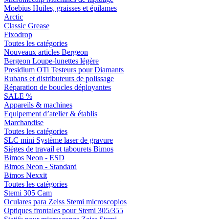
Moebius Huiles, graisses et épilames
Arctic
Classic Grease
Fixodrop
Toutes les catégories
Nouveaux articles Bergeon
Bergeon Loupe-lunettes légère
Presidium OTi Testeurs pour Diamants
Rubans et distributeurs de polissage
Réparation de boucles déployantes
SALE %
Appareils & machines
Equipement d’atelier & établis
Marchandise
Toutes les catégories
SLC mini Système laser de gravure
Sièges de travail et tabourets Bimos
Bimos Neon - ESD
Bimos Neon - Standard
Bimos Nexxit
Toutes les catégories
Stemi 305 Cam
Oculares para Zeiss Stemi microscopios
Optiques frontales pour Stemi 305/355