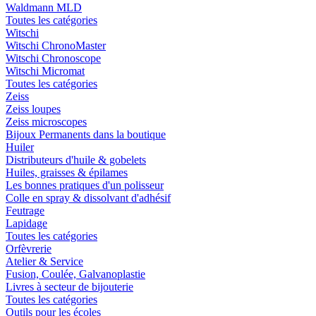
Waldmann MLD
Toutes les catégories
Witschi
Witschi ChronoMaster
Witschi Chronoscope
Witschi Micromat
Toutes les catégories
Zeiss
Zeiss loupes
Zeiss microscopes
Bijoux Permanents dans la boutique
Huiler
Distributeurs d'huile & gobelets
Huiles, graisses & épilames
Les bonnes pratiques d'un polisseur
Colle en spray & dissolvant d'adhésif
Feutrage
Lapidage
Toutes les catégories
Orfèvrerie
Atelier & Service
Fusion, Coulée, Galvanoplastie
Livres à secteur de bijouterie
Toutes les catégories
Outils pour les écoles