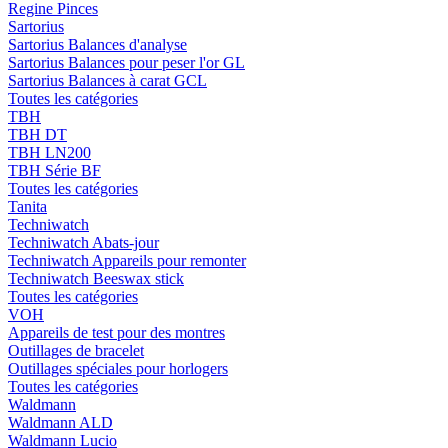
Regine Pinces
Sartorius
Sartorius Balances d'analyse
Sartorius Balances pour peser l'or GL
Sartorius Balances à carat GCL
Toutes les catégories
TBH
TBH DT
TBH LN200
TBH Série BF
Toutes les catégories
Tanita
Techniwatch
Techniwatch Abats-jour
Techniwatch Appareils pour remonter
Techniwatch Beeswax stick
Toutes les catégories
VOH
Appareils de test pour des montres
Outillages de bracelet
Outillages spéciales pour horlogers
Toutes les catégories
Waldmann
Waldmann ALD
Waldmann Lucio