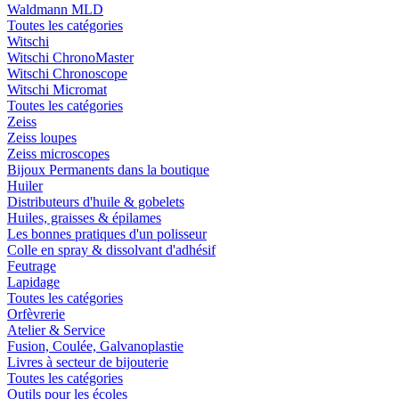
Waldmann MLD
Toutes les catégories
Witschi
Witschi ChronoMaster
Witschi Chronoscope
Witschi Micromat
Toutes les catégories
Zeiss
Zeiss loupes
Zeiss microscopes
Bijoux Permanents dans la boutique
Huiler
Distributeurs d'huile & gobelets
Huiles, graisses & épilames
Les bonnes pratiques d'un polisseur
Colle en spray & dissolvant d'adhésif
Feutrage
Lapidage
Toutes les catégories
Orfèvrerie
Atelier & Service
Fusion, Coulée, Galvanoplastie
Livres à secteur de bijouterie
Toutes les catégories
Outils pour les écoles