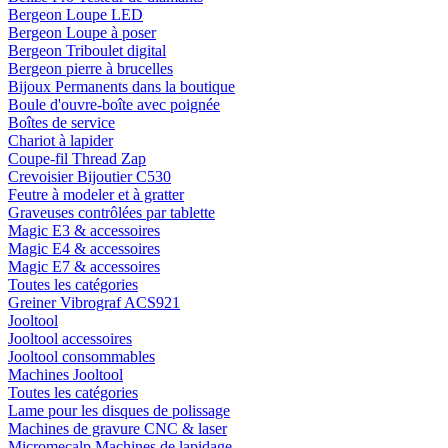
Bergeon Loupe LED
Bergeon Loupe à poser
Bergeon Triboulet digital
Bergeon pierre à brucelles
Bijoux Permanents dans la boutique
Boule d'ouvre-boîte avec poignée
Boîtes de service
Chariot à lapider
Coupe-fil Thread Zap
Crevoisier Bijoutier C530
Feutre à modeler et à gratter
Graveuses contrôlées par tablette
Magic E3 & accessoires
Magic E4 & accessoires
Magic E7 & accessoires
Toutes les catégories
Greiner Vibrograf ACS921
Jooltool
Jooltool accessoires
Jooltool consommables
Machines Jooltool
Toutes les catégories
Lame pour les disques de polissage
Machines de gravure CNC & laser
Micromecalp Machines de lapidage