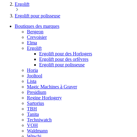
Ergolift
Ergolift pour polisseuse
Boutiques des marques
Bergeon
Crevoisier
Elma
Ergolift
Ergolift pour des Horlogers
Ergolift pour des orfèvres
Ergolift pour polisseuse
Horia
Jooltool
Lista
Magic Machines à Graver
Presidium
Regine Horlogery
Sartorius
TBH
Tanita
Techniwatch
VOH
Waldmann
Witschi