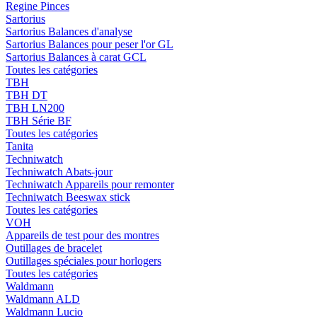
Regine Pinces
Sartorius
Sartorius Balances d'analyse
Sartorius Balances pour peser l'or GL
Sartorius Balances à carat GCL
Toutes les catégories
TBH
TBH DT
TBH LN200
TBH Série BF
Toutes les catégories
Tanita
Techniwatch
Techniwatch Abats-jour
Techniwatch Appareils pour remonter
Techniwatch Beeswax stick
Toutes les catégories
VOH
Appareils de test pour des montres
Outillages de bracelet
Outillages spéciales pour horlogers
Toutes les catégories
Waldmann
Waldmann ALD
Waldmann Lucio