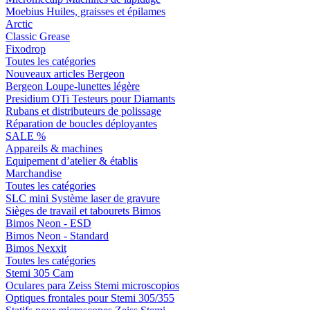
Moebius Huiles, graisses et épilames
Arctic
Classic Grease
Fixodrop
Toutes les catégories
Nouveaux articles Bergeon
Bergeon Loupe-lunettes légère
Presidium OTi Testeurs pour Diamants
Rubans et distributeurs de polissage
Réparation de boucles déployantes
SALE %
Appareils & machines
Equipement d’atelier & établis
Marchandise
Toutes les catégories
SLC mini Système laser de gravure
Sièges de travail et tabourets Bimos
Bimos Neon - ESD
Bimos Neon - Standard
Bimos Nexxit
Toutes les catégories
Stemi 305 Cam
Oculares para Zeiss Stemi microscopios
Optiques frontales pour Stemi 305/355