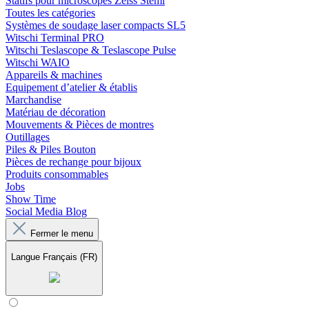
Statifs pour microscopes Zeiss Stemi
Toutes les catégories
Systèmes de soudage laser compacts SL5
Witschi Terminal PRO
Witschi Teslascope & Teslascope Pulse
Witschi WAIO
Appareils & machines
Equipement d’atelier & établis
Marchandise
Matériau de décoration
Mouvements & Pièces de montres
Outillages
Piles & Piles Bouton
Pièces de rechange pour bijoux
Produits consommables
Jobs
Show Time
Social Media Blog
Fermer le menu
Langue
Français (FR)