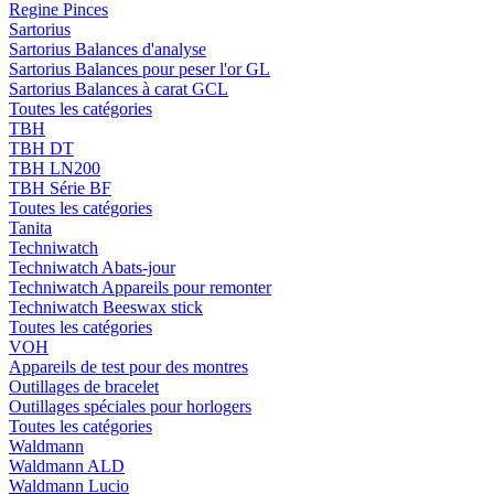
Regine Pinces
Sartorius
Sartorius Balances d'analyse
Sartorius Balances pour peser l'or GL
Sartorius Balances à carat GCL
Toutes les catégories
TBH
TBH DT
TBH LN200
TBH Série BF
Toutes les catégories
Tanita
Techniwatch
Techniwatch Abats-jour
Techniwatch Appareils pour remonter
Techniwatch Beeswax stick
Toutes les catégories
VOH
Appareils de test pour des montres
Outillages de bracelet
Outillages spéciales pour horlogers
Toutes les catégories
Waldmann
Waldmann ALD
Waldmann Lucio