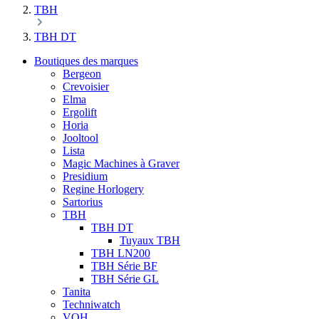
TBH
TBH DT
Boutiques des marques
Bergeon
Crevoisier
Elma
Ergolift
Horia
Jooltool
Lista
Magic Machines à Graver
Presidium
Regine Horlogery
Sartorius
TBH
TBH DT
Tuyaux TBH
TBH LN200
TBH Série BF
TBH Série GL
Tanita
Techniwatch
VOH