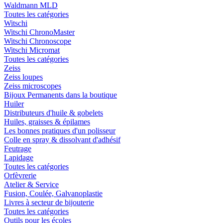
Waldmann MLD
Toutes les catégories
Witschi
Witschi ChronoMaster
Witschi Chronoscope
Witschi Micromat
Toutes les catégories
Zeiss
Zeiss loupes
Zeiss microscopes
Bijoux Permanents dans la boutique
Huiler
Distributeurs d'huile & gobelets
Huiles, graisses & épilames
Les bonnes pratiques d'un polisseur
Colle en spray & dissolvant d'adhésif
Feutrage
Lapidage
Toutes les catégories
Orfèvrerie
Atelier & Service
Fusion, Coulée, Galvanoplastie
Livres à secteur de bijouterie
Toutes les catégories
Outils pour les écoles