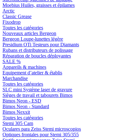
Moebius Huiles, graisses et épilames
Arctic
Classic Grease
Fixodrop
Toutes les catégories
Nouveaux articles Bergeon
Bergeon Loupe-lunettes légère
Presidium OTi Testeurs pour Diamants
Rubans et distributeurs de polissage
Réparation de boucles déployantes
SALE %
Appareils & machines
Equipement d’atelier & établis
Marchandise
Toutes les catégories
SLC mini Système laser de gravure
Sièges de travail et tabourets Bimos
Bimos Neon - ESD
Bimos Neon - Standard
Bimos Nexxit
Toutes les catégories
Stemi 305 Cam
Oculares para Zeiss Stemi microscopios
Optiques frontales pour Stemi 305/355