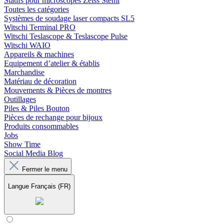
Statifs pour microscopes Zeiss Stemi
Toutes les catégories
Systèmes de soudage laser compacts SL5
Witschi Terminal PRO
Witschi Teslascope & Teslascope Pulse
Witschi WAIO
Appareils & machines
Equipement d’atelier & établis
Marchandise
Matériau de décoration
Mouvements & Pièces de montres
Outillages
Piles & Piles Bouton
Pièces de rechange pour bijoux
Produits consommables
Jobs
Show Time
Social Media Blog
Fermer le menu
Langue
Français (FR)