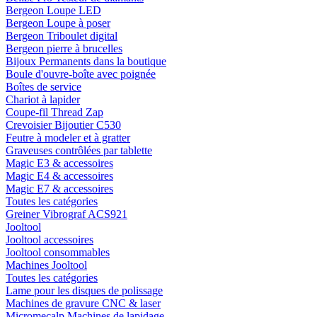
Bergeon Loupe LED
Bergeon Loupe à poser
Bergeon Triboulet digital
Bergeon pierre à brucelles
Bijoux Permanents dans la boutique
Boule d'ouvre-boîte avec poignée
Boîtes de service
Chariot à lapider
Coupe-fil Thread Zap
Crevoisier Bijoutier C530
Feutre à modeler et à gratter
Graveuses contrôlées par tablette
Magic E3 & accessoires
Magic E4 & accessoires
Magic E7 & accessoires
Toutes les catégories
Greiner Vibrograf ACS921
Jooltool
Jooltool accessoires
Jooltool consommables
Machines Jooltool
Toutes les catégories
Lame pour les disques de polissage
Machines de gravure CNC & laser
Micromecalp Machines de lapidage