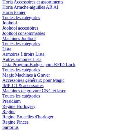
Horia Accessoires et assortiments
Horia Arrache-aiguilles AR AI
Horia Panier
Toutes les catégories
Jooltool
Jooltool accessoires
Jooltool consommables
Machines Jooltool
Toutes les catégories
Lista
Armoires à tiroirs Lista
Autres armoires Lista
Lista Program-Badges pour RFID Lock
Toutes les catégories
Magic Machines à Graver
Accessoires généraux pour Magic
IMP-C1 & accessoires
Machines de gravure CNC et laser
Toutes les catégories
Presidium
Regine Horlogery
Regine
Regine Brucelles d'horloger
Regine Pinces
Sartorius