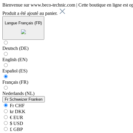
Bienvenue sur www.beco-technic.com | Cette boutique en ligne est o
Produit a été ajouté au panier.
Langue
Français (FR)
Deutsch (DE)
English (EN)
Español (ES)
Français (FR)
Nederlands (NL)
Fr
Schweizer Franken
Fr CHF
kr DKK
€ EUR
$ USD
£ GBP