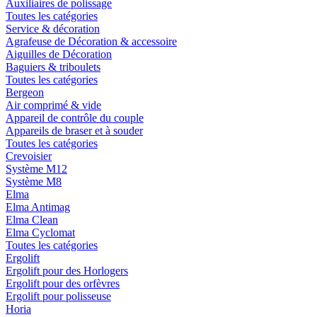
Auxiliaires de polissage
Toutes les catégories
Service & décoration
Agrafeuse de Décoration & accessoire
Aiguilles de Décoration
Baguiers & triboulets
Toutes les catégories
Bergeon
Air comprimé & vide
Appareil de contrôle du couple
Appareils de braser et à souder
Toutes les catégories
Crevoisier
Système M12
Système M8
Elma
Elma Antimag
Elma Clean
Elma Cyclomat
Toutes les catégories
Ergolift
Ergolift pour des Horlogers
Ergolift pour des orfèvres
Ergolift pour polisseuse
Horia