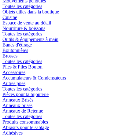
Mouvements pendules
Toutes les catégories
Objets utiles dans la boutique
Cuisine
Espace de vente au détail
Nourriture & boissons
Toutes les catégories
Outils & équipements à main
Bancs d'étirage
Boutonnières
Brosses
Toutes les catégories
Piles & Piles Bouton
Accessoires
Accumulateurs & Condensateurs
Autres piles
Toutes les catégories
Pièces pour la bijouterie
Anneaux Brisés
Anneaux brisés
Anneaux de Retenue
Toutes les catégories
Produits consommables
Abrasifs pour le sablage
Adhésives