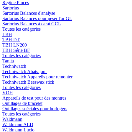
Regine Pinces
Sartorius
Sartorius Balances d'analyse
Sartorius Balances pour peser l'or GL
Sartorius Balances à carat GCL
Toutes les catégories
TBH
TBH DT
TBH LN200
TBH Série BF
Toutes les catégories
Tanita
Techniwatch
Techniwatch Abats-jour
Techniwatch Appareils pour remonter
Techniwatch Beeswax stick
Toutes les catégories
VOH
Appareils de test pour des montres
Outillages de bracelet
Outillages spéciales pour horlogers
Toutes les catégories
Waldmann
Waldmann ALD
Waldmann Lucio