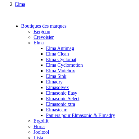
Elma
Boutiques des marques
Bergeon
Crevoisier
Elma
Elma Antimag
Elma Clean
Elma Cyclomat
Elma Cyclomotion
Elma Mutebox
Elma Sink
Elmadry
Elmasolvex
Elmasonic Easy
Elmasonic Select
Elmasonic xtra
Elmasteam
Paniers pour Elmasonic & Elmadry
Ergolift
Horia
Jooltool
Lista