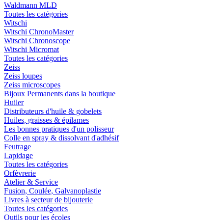
Waldmann MLD
Toutes les catégories
Witschi
Witschi ChronoMaster
Witschi Chronoscope
Witschi Micromat
Toutes les catégories
Zeiss
Zeiss loupes
Zeiss microscopes
Bijoux Permanents dans la boutique
Huiler
Distributeurs d'huile & gobelets
Huiles, graisses & épilames
Les bonnes pratiques d'un polisseur
Colle en spray & dissolvant d'adhésif
Feutrage
Lapidage
Toutes les catégories
Orfèvrerie
Atelier & Service
Fusion, Coulée, Galvanoplastie
Livres à secteur de bijouterie
Toutes les catégories
Outils pour les écoles