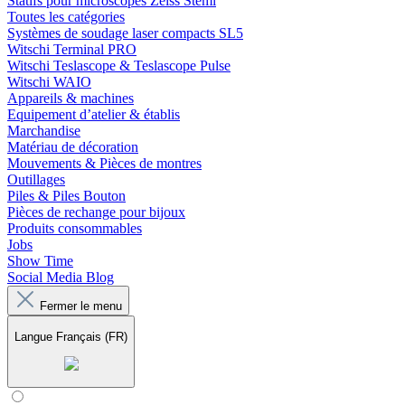
Statifs pour microscopes Zeiss Stemi
Toutes les catégories
Systèmes de soudage laser compacts SL5
Witschi Terminal PRO
Witschi Teslascope & Teslascope Pulse
Witschi WAIO
Appareils & machines
Equipement d’atelier & établis
Marchandise
Matériau de décoration
Mouvements & Pièces de montres
Outillages
Piles & Piles Bouton
Pièces de rechange pour bijoux
Produits consommables
Jobs
Show Time
Social Media Blog
Fermer le menu
Langue
Français (FR)