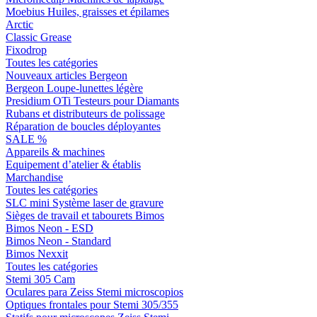
Moebius Huiles, graisses et épilames
Arctic
Classic Grease
Fixodrop
Toutes les catégories
Nouveaux articles Bergeon
Bergeon Loupe-lunettes légère
Presidium OTi Testeurs pour Diamants
Rubans et distributeurs de polissage
Réparation de boucles déployantes
SALE %
Appareils & machines
Equipement d’atelier & établis
Marchandise
Toutes les catégories
SLC mini Système laser de gravure
Sièges de travail et tabourets Bimos
Bimos Neon - ESD
Bimos Neon - Standard
Bimos Nexxit
Toutes les catégories
Stemi 305 Cam
Oculares para Zeiss Stemi microscopios
Optiques frontales pour Stemi 305/355