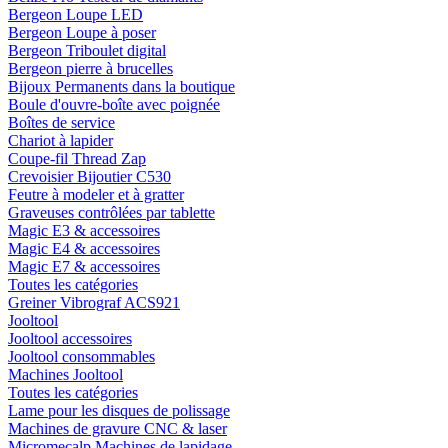
Bergeon Loupe LED
Bergeon Loupe à poser
Bergeon Triboulet digital
Bergeon pierre à brucelles
Bijoux Permanents dans la boutique
Boule d'ouvre-boîte avec poignée
Boîtes de service
Chariot à lapider
Coupe-fil Thread Zap
Crevoisier Bijoutier C530
Feutre à modeler et à gratter
Graveuses contrôlées par tablette
Magic E3 & accessoires
Magic E4 & accessoires
Magic E7 & accessoires
Toutes les catégories
Greiner Vibrograf ACS921
Jooltool
Jooltool accessoires
Jooltool consommables
Machines Jooltool
Toutes les catégories
Lame pour les disques de polissage
Machines de gravure CNC & laser
Micromecalp Machines de lapidage