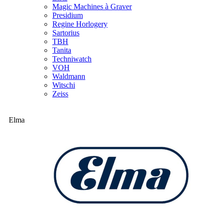
Magic Machines à Graver
Presidium
Regine Horlogery
Sartorius
TBH
Tanita
Techniwatch
VOH
Waldmann
Witschi
Zeiss
Elma