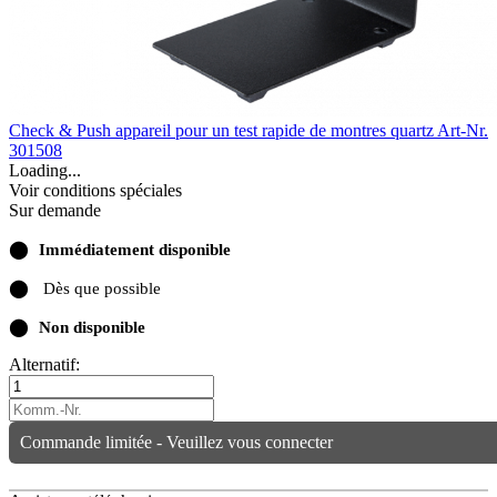
Check & Push appareil pour un test rapide de montres quartz
Art-Nr.
301508
Loading...
Voir conditions spéciales
Sur demande
⬤
Immédiatement disponible
⬤
Dès que possible
⬤
Non disponible
Alternatif:
Commande limitée - Veuillez vous connecter