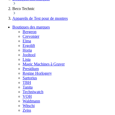
Beco Technic
Appareils de Test pour de montres
Boutiques des marques
Bergeon
Crevoisier
Elma
Ergolift
Horia
Jooltool
Lista
Magic Machines à Graver
Presidium
Regine Horlogery
Sartorius
TBH
Tanita
Techniwatch
VOH
Waldmann
Witschi
Zeiss