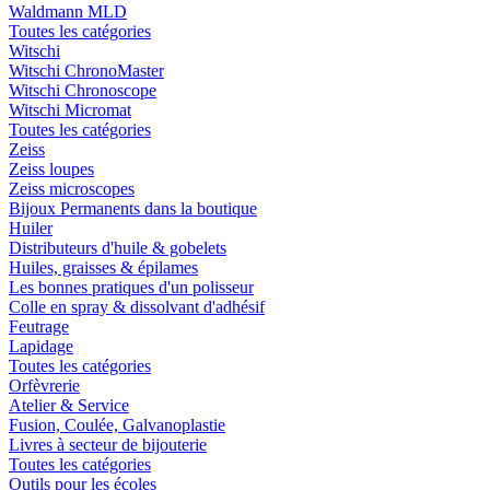
Waldmann MLD
Toutes les catégories
Witschi
Witschi ChronoMaster
Witschi Chronoscope
Witschi Micromat
Toutes les catégories
Zeiss
Zeiss loupes
Zeiss microscopes
Bijoux Permanents dans la boutique
Huiler
Distributeurs d'huile & gobelets
Huiles, graisses & épilames
Les bonnes pratiques d'un polisseur
Colle en spray & dissolvant d'adhésif
Feutrage
Lapidage
Toutes les catégories
Orfèvrerie
Atelier & Service
Fusion, Coulée, Galvanoplastie
Livres à secteur de bijouterie
Toutes les catégories
Outils pour les écoles