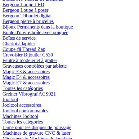
Bergeon Loupe LED
Bergeon Loupe à poser
Bergeon Triboulet digital
Bergeon pierre à brucelles
Bijoux Permanents dans la boutique
Boule d'ouvre-boîte avec poignée
Boîtes de service
Chariot à lapider
Coupe-fil Thread Zap
Crevoisier Bijoutier C530
Feutre à modeler et à gratter
Graveuses contrôlées par tablette
Magic E3 & accessoires
Magic E4 & accessoires
Magic E7 & accessoires
Toutes les catégories
Greiner Vibrograf ACS921
Jooltool
Jooltool accessoires
Jooltool consommables
Machines Jooltool
Toutes les catégories
Lame pour les disques de polissage
Machines de gravure CNC & laser
Micromecalp Machines de lapidage