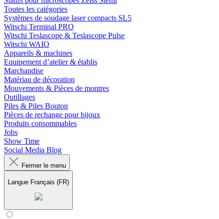
Statifs pour microscopes Zeiss Stemi
Toutes les catégories
Systèmes de soudage laser compacts SL5
Witschi Terminal PRO
Witschi Teslascope & Teslascope Pulse
Witschi WAIO
Appareils & machines
Equipement d’atelier & établis
Marchandise
Matériau de décoration
Mouvements & Pièces de montres
Outillages
Piles & Piles Bouton
Pièces de rechange pour bijoux
Produits consommables
Jobs
Show Time
Social Media Blog
Fermer le menu
Langue
Français (FR)