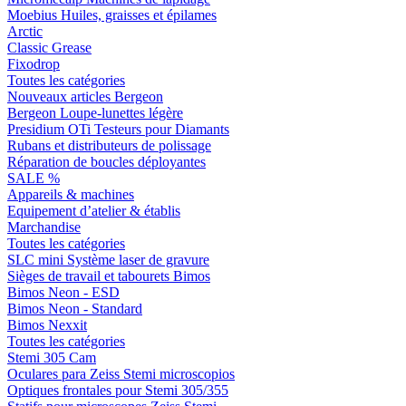
Moebius Huiles, graisses et épilames
Arctic
Classic Grease
Fixodrop
Toutes les catégories
Nouveaux articles Bergeon
Bergeon Loupe-lunettes légère
Presidium OTi Testeurs pour Diamants
Rubans et distributeurs de polissage
Réparation de boucles déployantes
SALE %
Appareils & machines
Equipement d’atelier & établis
Marchandise
Toutes les catégories
SLC mini Système laser de gravure
Sièges de travail et tabourets Bimos
Bimos Neon - ESD
Bimos Neon - Standard
Bimos Nexxit
Toutes les catégories
Stemi 305 Cam
Oculares para Zeiss Stemi microscopios
Optiques frontales pour Stemi 305/355