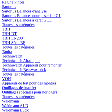
Regine Pinces
Sartorius
Sartorius Balances d'analyse
Sartorius Balances pour peser l'or GL
Sartorius Balances à carat GCL
Toutes les catégories
TBH
TBH DT
TBH LN200
TBH Série BF
Toutes les catégories
Tanita
Techniwatch
Techniwatch Abats-jour
Techniwatch Appareils pour remonter
Techniwatch Beeswax stick
Toutes les catégories
VOH
Appareils de test pour des montres
Outillages de bracelet
Outillages spéciales pour horlogers
Toutes les catégories
Waldmann
Waldmann ALD
Waldmann Lucio