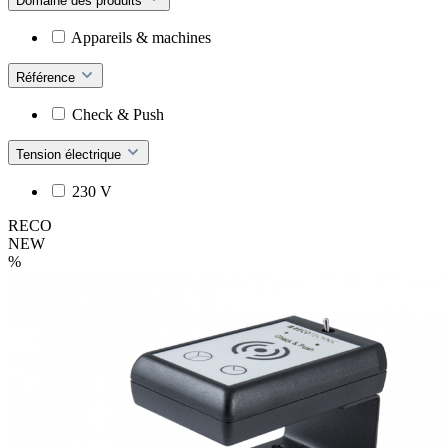
Domaine des produits
Appareils & machines
Référence
Check & Push
Tension électrique
230 V
RECO
NEW
%